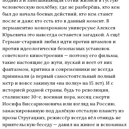
подвига и замешивающая сотни жизней в густую
человеческую похлёбку, где не разберёшь, кто кем
был до начала боевых действий, кто кем станет
после и даже кто есть кто в данный момент. В
перманентно монохромном универсуме Алексея
Юрьевича это навсегда останется загадкой. А ещё
Герман-старший любил идти против штампов и
против идеологически безопасных установок
советского киностроения — поэтому его фильмы,
такие настоящие до жути, пускай и веет от них
фантазмом, критика и современники не всегда
принимали (а первый самостоятельный полный
метр и вовсе закинули «на полку» на 15 лет). И с
историей родной страны, будь то революция,
сталинские 30-е, военная пора, месяц смерти
Иосифа Виссарионовича или взгляд на Россию,
замаскированную под далёкую отсталую планету из
прозы Стругацких, режиссёр всегда вёл отнюдь не
приятельскую беседу — давил на живое и вспоминал