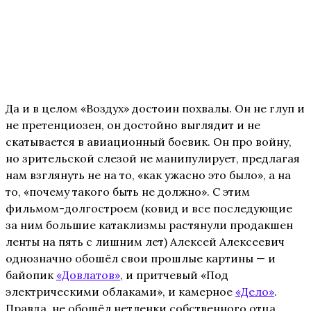
Да и в целом «Воздух» достоин похвалы. Он не глуп и
не претенциозен, он достойно выглядит и не
скатывается в авиационный боевик. Он про войну,
но зрительской слезой не манипулирует, предлагая
нам взглянуть не на то, «как ужасно это было», а на
то, «почему такого быть не должно». С этим
фильмом-долгостроем (ковид и все последующие
за ним большие катаклизмы растянули продакшен
ленты на пять с лишним лет) Алексей Алексеевич
однозначно обошёл свои прошлые картины — и
байопик
«Довлатов»
, и притчевый «Под
электрическими облаками», и камерное
«Дело»
.
Правда, не обошёл нетленки собственного отца,