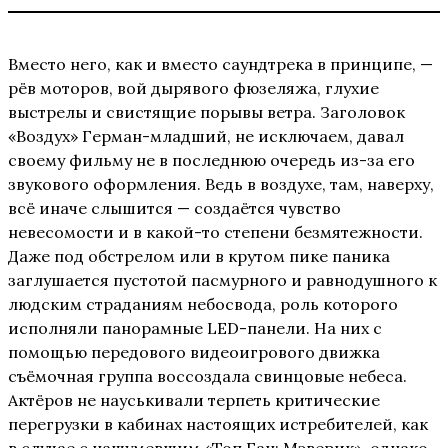
Вместо него, как и вместо саундтрека в принципе, —
рёв моторов, вой дырявого фюзеляжа, глухие
выстрелы и свистящие порывы ветра. Заголовок
«Воздух» Герман-младший, не исключаем, давал
своему фильму не в последнюю очередь из-за его
звукового оформления. Ведь в воздухе, там, наверху,
всё иначе слышится — создаётся чувство
невесомости и в какой-то степени безмятежности.
Даже под обстрелом или в крутом пике паника
заглушается пустотой пасмурного и равнодушного к
людским страданиям небосвода, роль которого
исполняли панорамные LED-панели. На них с
помощью передового видеоигрового движка
съёмочная группа воссоздала свинцовые небеса.
Актёров не науськивали терпеть критические
перегрузки в кабинах настоящих истребителей, как