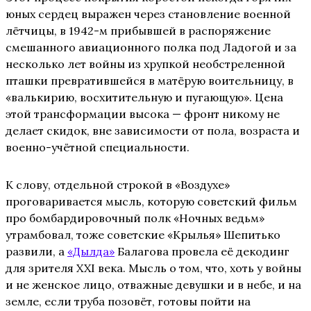
юных сердец выражен через становление военной
лётчицы, в 1942-м прибывшей в распоряжение
смешанного авиационного полка под Ладогой и за
несколько лет войны из хрупкой необстреленной
пташки превратившейся в матёрую воительницу, в
«валькирию, восхитительную и пугающую». Цена
этой трансформации высока — фронт никому не
делает скидок, вне зависимости от пола, возраста и
военно-учётной специальности.
К слову, отдельной строкой в «Воздухе»
проговаривается мысль, которую советский фильм
про бомбардировочный полк «Ночных ведьм»
утрамбовал, тоже советские «Крылья» Шепитько
развили, а
«Дылда»
Балагова провела её декодинг
для зрителя XXI века. Мысль о том, что, хоть у войны
и не женское лицо, отважные девушки и в небе, и на
земле, если труба позовёт, готовы пойти на