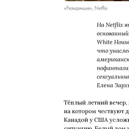
«Резиденция», Netflix
На Netflix
основанный 
White Hous
что унасле
американск
пофантазир
сексуальны
Елена Зарх
Тёплый летний вечер, 
на котором чествуют д
Канадой у США усложн
ситуацию, Белый дом 