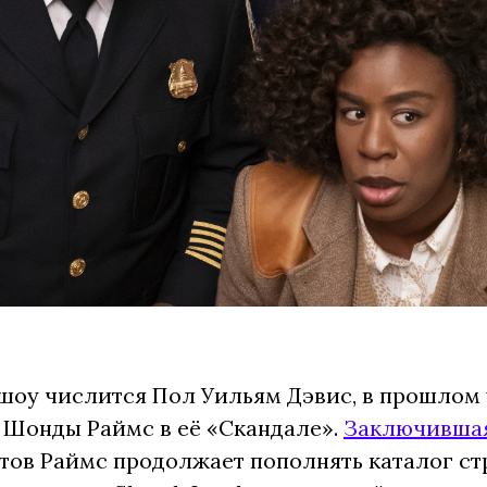
оу числится Пол Уильям Дэвис, в прошлом
 Шонды Раймс в её «Скандале».
Заключивша
ектов Раймс продолжает пополнять каталог с