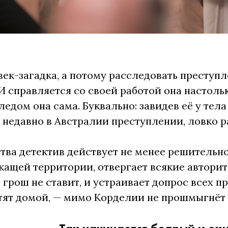
ек-загадка, а потому расследовать преступ
 справляется со своей работой она настоль
ледом она сама. Буквально: завидев её у тела
едавно в Австралии преступлении, ловко ра
тва детектив действует не менее решительн
жащей территории, отвергает всякие автори
 грош не ставит, и устраивает допрос всех 
тят домой, — мимо Корделии не прошмыгнёт