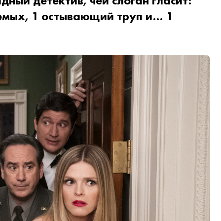
дный детектив, чей слоган гласит:
емых, 1 остывающий труп и… 1