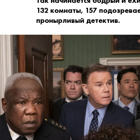
Так начинается бодрый и ехи
132 комнаты, 157 подозрева
пронырливый детектив.