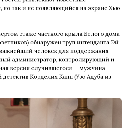
 но так и не появляющийся на экране Хью
вёртом этаже частного крыла Белого дома
оветников) обнаружен труп интенданта Эй
— важнейший человек для поддержания
авный администратор, контролирующий и
ная версия случившегося — мужчина
 детектив Корделия Капп (Узо Адуба из