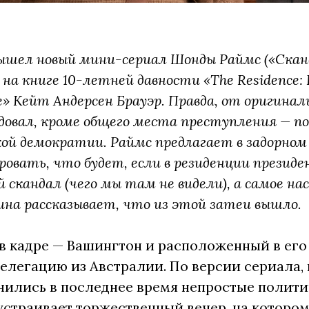
 вышел новый мини-сериал Шонды Раймс («Скан
на книге 10-летней давности «The Residence: Ins
e» Кейт Андерсен Брауэр. Правда, от оригина
довал, кроме общего места преступления — по
ой демократии. Раймс предлагает в задорном
овать, что будет, если в резиденции президе
й скандал (чего мы там не видели), а самое 
ина рассказывает, что из этой затеи вышло.
в кадре — Вашингтон и расположенный в его
елегацию из Австралии. По версии сериала, 
ились в последнее время непростые полити
устраивает торжественный вечер, на котором