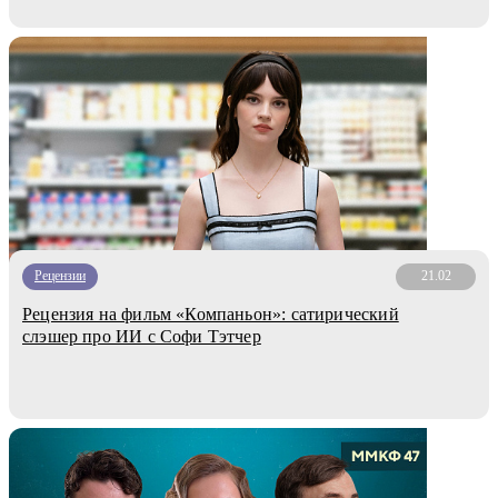
Рецензии
21.02
Рецензия на фильм «Компаньон»: сатирический
слэшер про ИИ с Софи Тэтчер