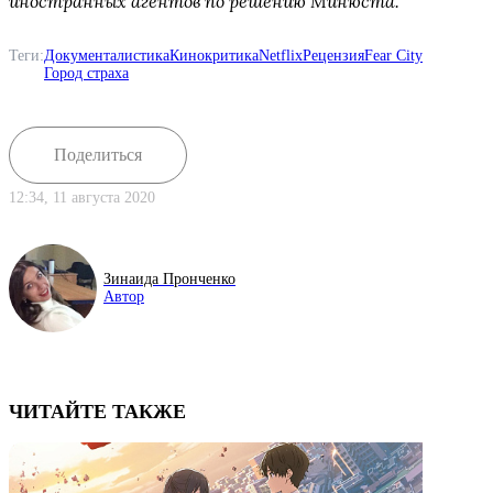
иностранных агентов по решению Минюста.
Теги:
Документалистика
Кинокритика
Netflix
Рецензия
Fear City
Город страха
Поделиться
12:34, 11 августа 2020
Зинаида Пронченко
Автор
ЧИТАЙТЕ ТАКЖЕ