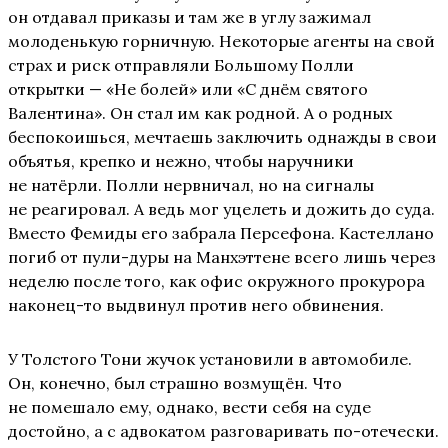
он отдавал приказы и там же в углу зажимал
молоденькую горничную. Некоторые агенты на свой
страх и риск отправляли Большому Полли
открытки — «Не болей» или «С днём святого
Валентина». Он стал им как родной. А о родных
беспокоишься, мечтаешь заключить однажды в свои
объятья, крепко и нежно, чтобы наручники
не натёрли. Полли нервничал, но на сигналы
не реагировал. А ведь мог уцелеть и дожить до суда.
Вместо Фемиды его забрала Персефона. Кастеллано
погиб от пули-дуры на Манхэттене всего лишь через
неделю после того, как офис окружного прокурора
наконец-то выдвинул против него обвинения.
У Толстого Тони жучок установили в автомобиле.
Он, конечно, был страшно возмущён. Что
не помешало ему, однако, вести себя на суде
достойно, а с адвокатом разговаривать по-отечески.