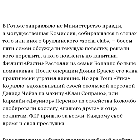
В Готэме заправляло не Министерство правды,
а могущественная Комиссия, собиравшаяся в стенах
того или иного бруклинского «social club», — боссы
пяти семей обсуждали текущую повестку, решали,
кого порешить, а кого повысить до капитана.
Филипп «Расти» Растелли из семьи Бонанно больше
помалкивал. После операции Донни Браско его клан
практически утратил влияние. Но зря Тони «Утка»
Коралло, вдохновивший своей скользкой персоной
Дэвида Чейза на махину «Клан Сопрано», или
Кармайн «Джуниор» Персико из семейства Коломбо
снобировали коллегу, «нашего друга» и отца
солдатам. ФБР пришло за всеми. Каждому своё
время и своя прослушка.