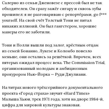
Салерно из семьи Дженовезе с прессой был не так
обходителен. Он сразу зажёг сигару и сквозь зубы
прошипел: я не разговариваю с репортёрами, go f***
yourself. На свой счёт Толстый Тони не питал
никаких иллюзий. Он был гангстером, хорошие
манеры его не заботили.
Тони и Полли вышли под залог, крёстным отцам
из семей Бонанно, Лукезе и Коломбо повезло
меньше, они остались за решёткой. Впрочем, всех
пятерых ожидал процесс века. The Commission Trial,
организованный молодым и амбициозным
прокурором Нью-Йорка — Руди Джулиани.
На титрах нового трёхсерийного документального
проекта «Город страха» звучит «Hard Times»
Малыша Хьюи, трек 1971 года, хотя на дворе 1984-й,
цифра для мировой культуры знаковая.