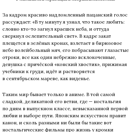
За кадром красиво надломленный пацанский голос
рассуждает: «В ту минуту я узнал, что такое любить:
словно кто-то загнул краешек неба, и оттуда
сверкнул ослепительный свет». В кадре закат
плещется в зелёных кронах, взлетает в бирюзовое
небо волейбольный мяч, его побрасывают глазастые
отроки, все как один небрежно всклокоченные,
девушка с причёской «конский хвостик», прижимая
учебники к груди, идёт и растворяется
в сентябрьском мареве, как виденье.
Таким мир бывает только в аниме. В той самой
сладкой, деликатной его ветви, где — ностальгия
по дням в выпускном классе, невысказанной первой
любви и выборе пути. Японским искусством правит
канон, и сколь разными ни были бы такие вот
ностальгические фильмы про жизнь у кромки