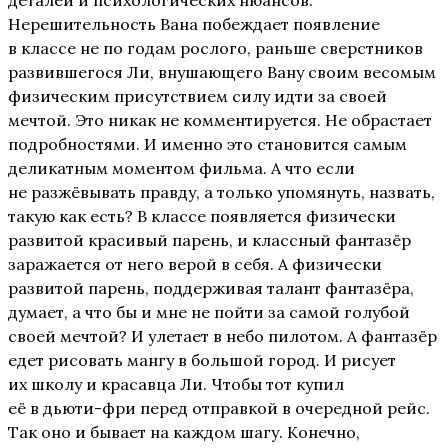
деталей и психологических нюансов.
Нерешительность Вана побеждает появление
в классе не по годам рослого, раньше сверстников
развившегося Ли, внушающего Вану своим весомым
физическим присутствием силу идти за своей
мечтой. Это никак не комментируется. Не обрастает
подробностями. И именно это становится самым
деликатным моментом фильма. А что если
не разжёвывать правду, а только упомянуть, назвать,
такую как есть? В классе появляется физически
развитой красивый парень, и классный фантазёр
заражается от него верой в себя. А физически
развитой парень, поддерживая талант фантазёра,
думает, а что бы и мне не пойти за самой голубой
своей мечтой? И улетает в небо пилотом. А фантазёр
едет рисовать мангу в большой город. И рисует
их школу и красавца Ли. Чтобы тот купил
её в дьюти-фри перед отправкой в очередной рейс.
Так оно и бывает на каждом шагу. Конечно,