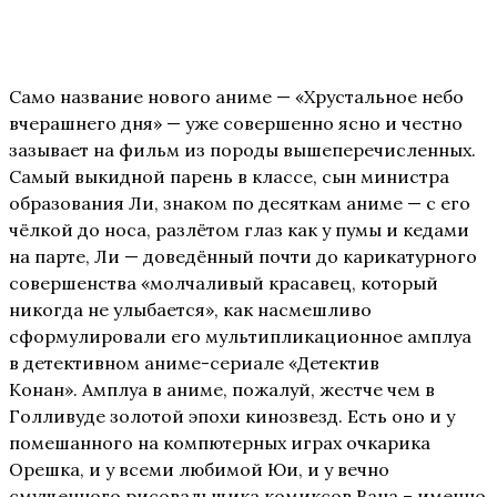
Само название нового аниме — «Хрустальное небо
вчерашнего дня» — уже совершенно ясно и честно
зазывает на фильм из породы вышеперечисленных.
Самый выкидной парень в классе, сын министра
образования Ли, знаком по десяткам аниме — с его
чёлкой до носа, разлётом глаз как у пумы и кедами
на парте, Ли — доведённый почти до карикатурного
совершенства «молчаливый красавец, который
никогда не улыбается», как насмешливо
сформулировали его мультипликационное амплуа
в детективном аниме-сериале «Детектив
Конан».
Амплуа в аниме, пожалуй, жестче чем в
Голливуде золотой эпохи кинозвезд. Есть оно и у
помешанного на компютерных играх очкарика
Орешка, и у всеми любимой Юи, и у вечно
смущенного рисовальщика комиксов Вана – именно