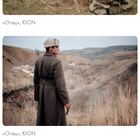
«Отец», KION
«Отец», KION