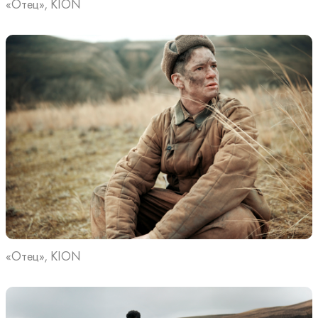
«Отец», KION
«Отец», KION