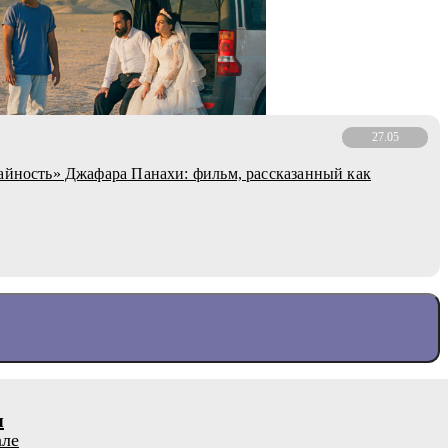
27.05
айность» Джафара Панахи: фильм, рассказанный как
я
але