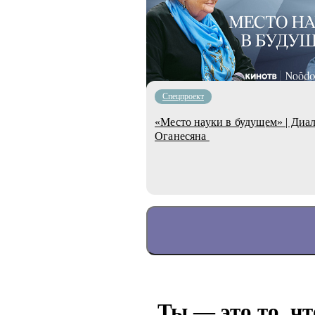
Спецпроект
«Место науки в будущем» | Диа
Оганесяна
Ты — это то, чт