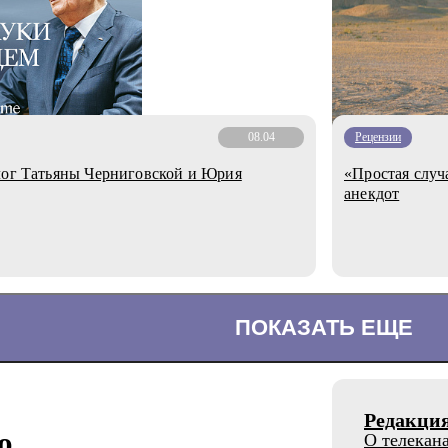
08.04
Рецензии
лог Татьяны Черниговской и Юрия
«Простая случ
анекдот
ПОКАЗАТЬ ЕЩЕ
Редакци
о
О телекан