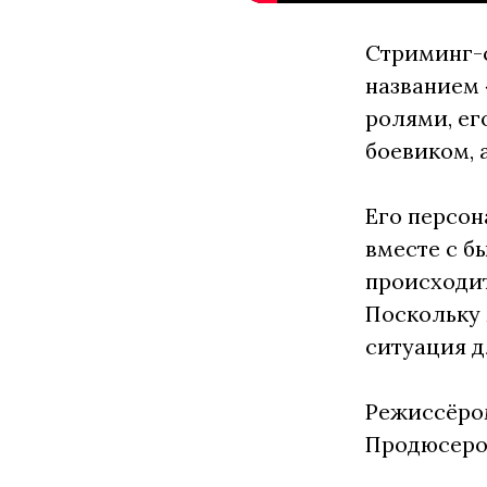
Стриминг-с
названием 
ролями, ег
боевиком, 
Его персон
вместе с б
происходит
Поскольку 
ситуация д
Режиссёром
Продюсеро