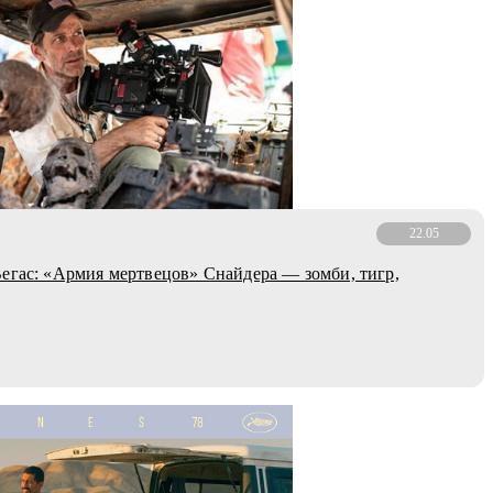
22.05
егас: «Армия мертвецов» Снайдера — зомби, тигр,