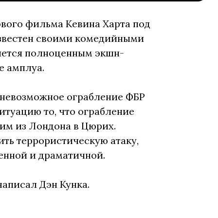
ового фильма Кевина Харта под
известен своими комедийными
ляется полноценным экшн-
е амплуа.
а невозможное ограбление ФБР
итуацию то, что ограбление
щим из Лондона в Цюрих.
ить террористическую атаку,
женной и драматичной.
написал Дэн Кунка.