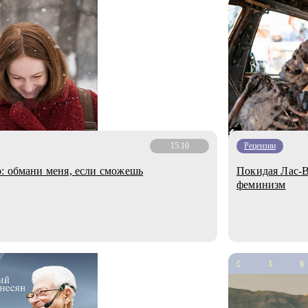
15.10
Рецензии
: обмани меня, если сможешь
Покидая Лас-В
феминизм