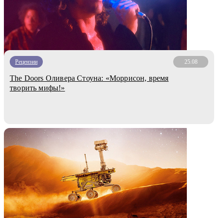
Рецензии
25.08
The Doors Оливера Стоуна: «Моррисон, время
творить мифы!»