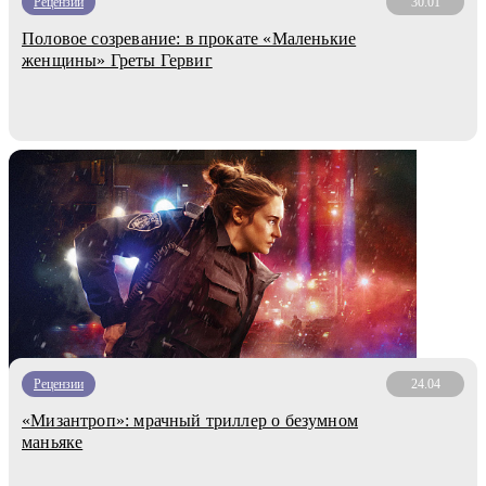
Рецензии
30.01
Половое созревание: в прокате «Маленькие
женщины» Греты Гервиг
Рецензии
24.04
«Мизантроп»: мрачный триллер о безумном
маньяке