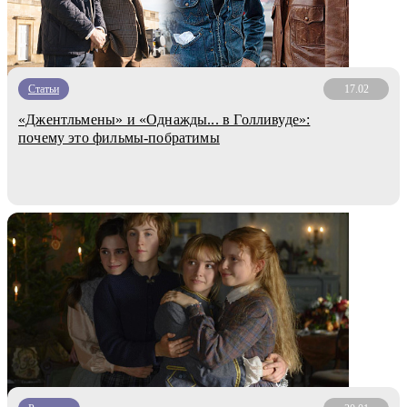
Статьи
17.02
«Джентльмены» и «Однажды... в Голливуде»:
почему это фильмы-побратимы