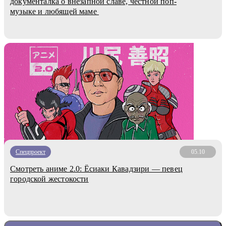
документалка о внезапной славе, честной поп-
музыке и любящей маме
Спецпроект
05.10
Смотреть аниме 2.0: Ёсиаки Кавадзири — певец
городской жестокости