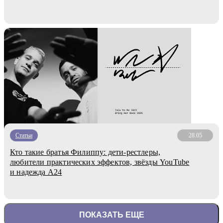
Статьи
28.05
Кто такие братья Филиппу: дети-рестлеры,
любители практических эффектов, звёзды YouTube
и надежда А24
ПОКАЗАТЬ ЕЩЕ