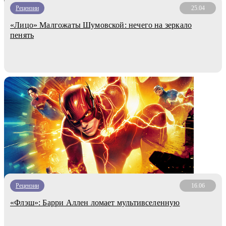
Рецензии
25.04
«Лицо» Малгожаты Шумовской: нечего на зеркало
пенять
Рецензии
16.06
«Флэш»: Барри Аллен ломает мультивселенную