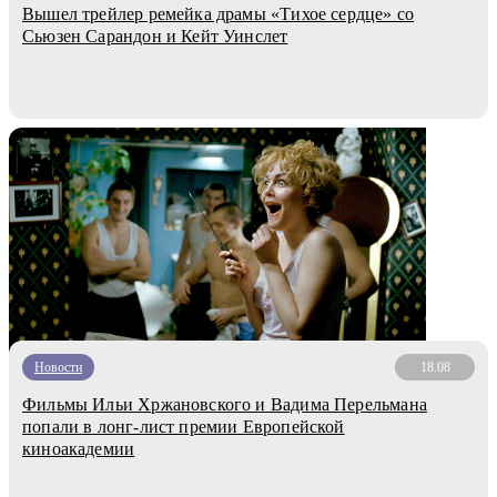
Вышел трейлер ремейка драмы «Тихое сердце» со
Сьюзен Сарандон и Кейт Уинслет
Новости
18.08
Фильмы Ильи Хржановского и Вадима Перельмана
попали в лонг-лист премии Европейской
киноакадемии