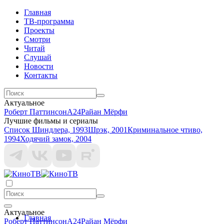
Главная
ТВ-программа
Проекты
Смотри
Читай
Слушай
Новости
Контакты
Актуальное
Роберт Паттинсон
A24
Райан Мёрфи
Лучшие фильмы и сериалы
Список Шиндлера, 1993
Шрэк, 2001
Криминальное чтиво,
1994
Ходячий замок, 2004
Актуальное
Главная
Роберт Паттинсон
A24
Райан Мёрфи