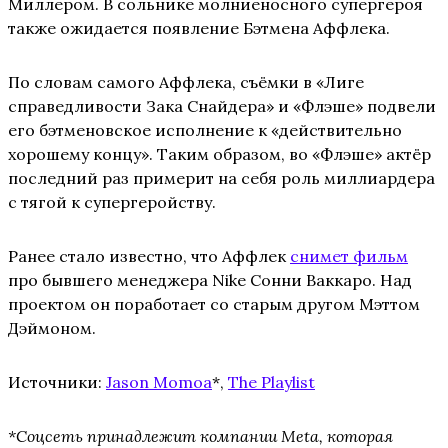
Миллером. В сольнике молниеносного супергероя
также ожидается появление Бэтмена Аффлека.
По словам самого Аффлека, съёмки в «Лиге
справедливости Зака Снайдера» и «Флэше» подвели
его бэтменовское исполнение к «действительно
хорошему концу». Таким образом, во «Флэше» актёр
последний раз примерит на себя роль миллиардера
с тягой к супергеройству.
Ранее стало известно, что Аффлек
снимет фильм
про бывшего менеджера Nike Сонни Ваккаро. Над
проектом он поработает со старым другом Мэттом
Дэймоном.
Источники:
Jason Momoa
*,
The Playlist
*
Соцсеть принадлежит компании Meta, которая