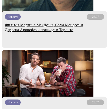
Новости
28.07
Фильмы Мартина МакДоны, Сэма Мендеса и
Даррена Аронофски покажут в Торонто
Новости
28.07