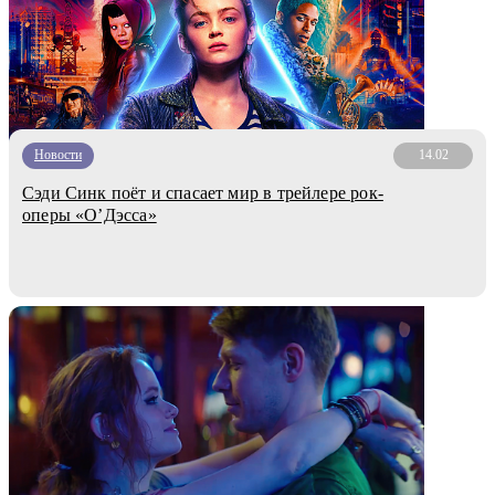
Новости
14.02
Сэди Синк поёт и спасает мир в трейлере рок-
оперы «О’Дэсса»