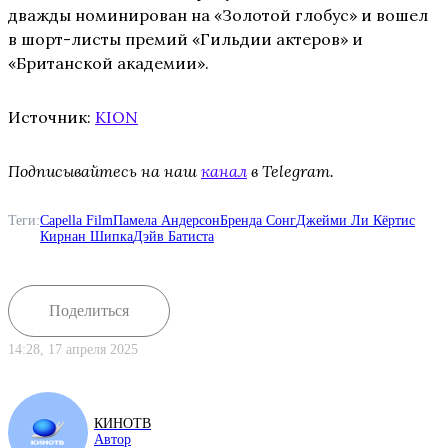
дважды номинирован на «Золотой глобус» и вошел
в шорт-листы премий «Гильдии актеров» и
«Британской академии».
Источник:
KION
Подписывайтесь на наш
канал
в Telegram.
Теги:
Capella Film
Памела Андерсон
Бренда Сонг
Джейми Ли Кёртис
Кирнан Шипка
Дэйв Батиста
Поделиться
14:28, 17 апреля 2025
КИНОТВ
Автор