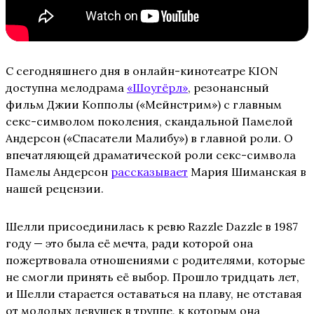
С сегодняшнего дня в онлайн-кинотеатре KION
доступна мелодрама
«Шоугёрл»
, резонансный
фильм Джии Копполы («Мейнстрим») с главным
секс-символом поколения, скандальной Памелой
Андерсон («Спасатели Малибу») в главной роли. О
впечатляющей драматической роли секс-символа
Памелы Андерсон
рассказывает
Мария Шиманская в
нашей рецензии.
Шелли присоединилась к ревю Razzle Dazzle в 1987
году — это была её мечта, ради которой она
пожертвовала отношениями с родителями, которые
не смогли принять её выбор. Прошло тридцать лет,
и Шелли старается оставаться на плаву, не отставая
от молодых девушек в труппе, к которым она