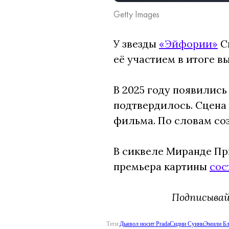
Getty Images
У звезды
«Эйфории»
С
её участием в итоге в
В 2025 году появились
подтвердилось. Сцена
фильма. По словам соз
В сиквеле Миранде Пр
премьера картины
сос
Подписыва
Теги:
Дьявол носит Prada
Сидни Суини
Эмили Бл