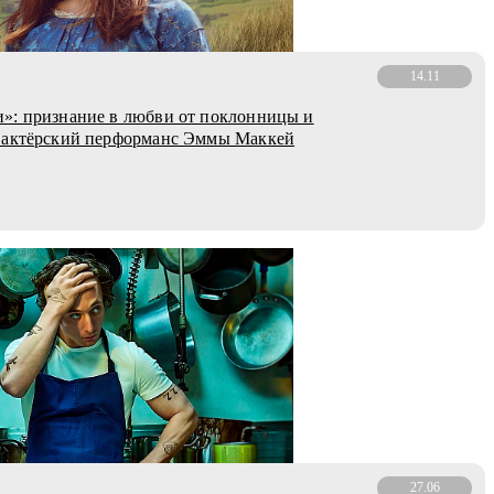
14.11
»: признание в любви от поклонницы и
 актёрский перформанс Эммы Маккей
27.06