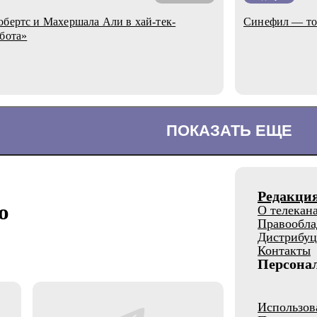
обертс и Махершала Али в хай-тек-
Синефил — тот
обота»
ПОКАЗАТЬ ЕЩЕ
Редакци
о
О телекан
Правообла
Дистрибуц
Контакты
Персона
Использов