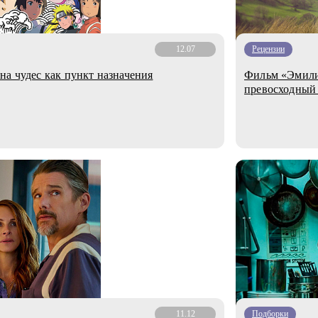
12.07
Рецензии
на чудес как пункт назначения
Фильм «Эмили
превосходный
11.12
Подборки