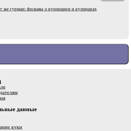
 же гурман: фильмы о кулинарии и кулинарах
я
але
дателям
ия
льные данные
ание куки