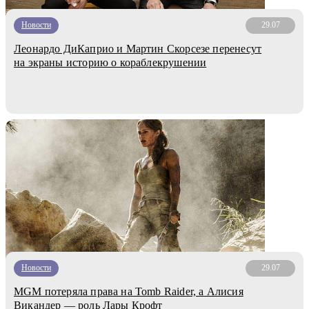
Новости
29.07
Леонардо ДиКаприо и Мартин Скорсезе перенесут
на экраны историю о кораблекрушении
Новости
29.07
MGM потеряла права на Tomb Raider, а Алисия
Викандер — роль Лары Крофт