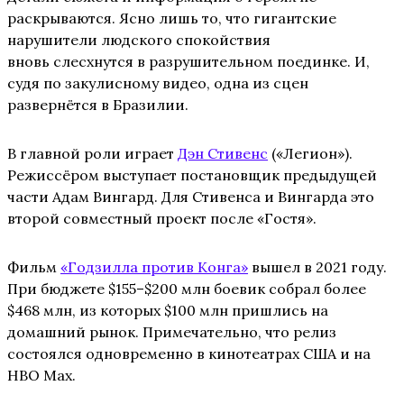
раскрываются. Ясно лишь то, что гигантские
нарушители людского спокойствия
вновь слесхнутся в разрушительном поединке. И,
судя по закулисному видео, одна из сцен
развернётся в Бразилии.
В главной роли играет
Дэн Стивенс
(«Легион»).
Режиссёром выступает постановщик предыдущей
части Адам Вингард. Для Стивенса и Вингарда это
второй совместный проект после «Гостя».
Фильм
«Годзилла против Конга»
вышел в 2021 году.
При бюджете $155–$200 млн боевик собрал более
$468 млн, из которых $100 млн пришлись на
домашний рынок. Примечательно, что релиз
состоялся одновременно в кинотеатрах США и на
HBO Max.