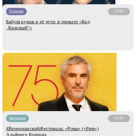
Рецензии
16.04
Бабуля кураж и её дети: в прокате «Код
„Красный“»
Фестивали
02.09
#ВенецианскийФестиваль: «Рома» («Рим»)
Альфонсо Куарона