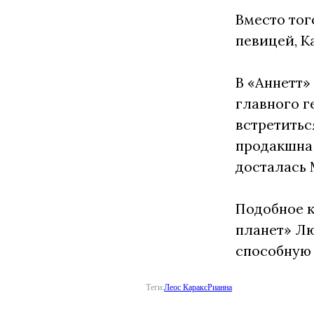
Вместо тог
певицей, К
В «Аннетт»
главного г
встретитьс
продакшна 
досталась 
Подобное к
планет» Лю
способную 
Теги:
Леос Каракс
Рианна