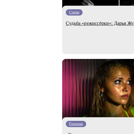
Статьи
Судьба «режиссёрки»: Дарья Жу
Рецензии