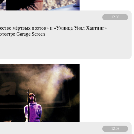
12.08
ство мёртвых поэтов» и «Умница Уилл Хантинг»
отеатре Garage Screen
12.08