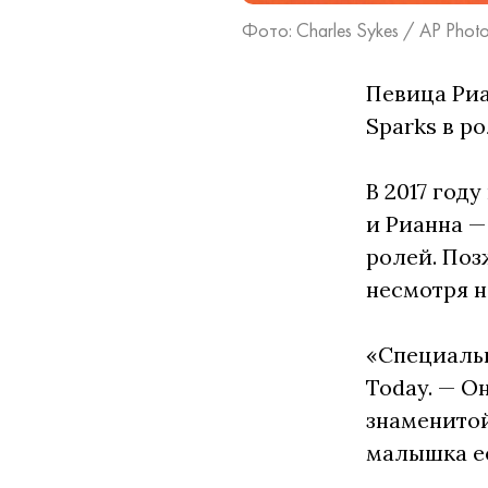
Фото: Charles Sykes / AP Phot
Певица Риа
Sparks в р
В 2017 год
и Рианна —
ролей. Поз
несмотря н
«Специальн
Today. — О
знаменитой
малышка её