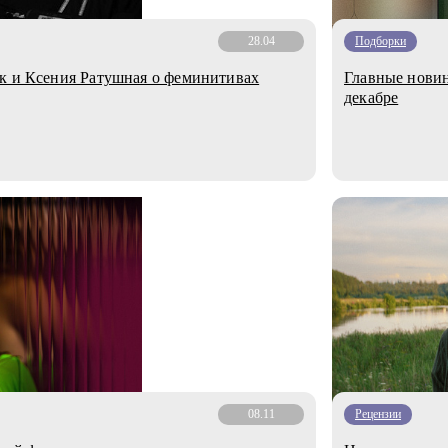
28.04
Подборки
к и Ксения Ратушная о феминитивах
Главные новин
декабре
08.11
Рецензии