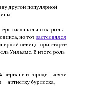
анну другой популярной
тины.
тёры: изначально на роль
еникса, но тот
застеснялся
оперной певицы при старте
ль Уильямс. В итоге роль
Валериане и городе тысячи
 — артистку бурлеcка,