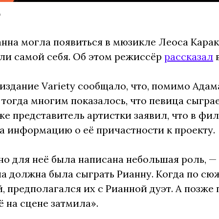
o
нна могла появиться в мюзикле Леоса Карак
оли самой себя. Об этом режиссёр
рассказал
в
у издание Variety сообщало, что, помимо Ада
 тогда многим показалось, что певица сыграе
же представитель артистки заявил, что в фил
а информацию о её причастности к проекту.
о для неё была написана небольшая роль, —
на должна была сыграть Рианну. Когда по сю
, предполагался их с Рианной дуэт. А позже 
 на сцене затмила».