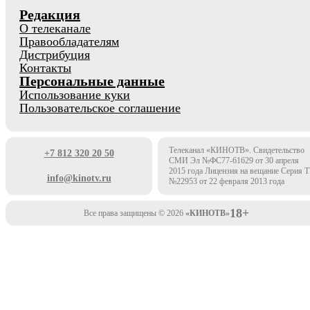
Редакция
О телеканале
Правообладателям
Дистрибуция
Контакты
Персональные данные
Использование куки
Пользовательское соглашение
Телеканал «КИНОТВ». Свидетельство
+7 812 320 20 50
СМИ Эл №ФС77-61629 от 30 апреля
2015 года Лицензия на вещание Серия 
info@kinotv.ru
№22953 от 22 февраля 2013 года
18+
Все права защищены © 2026
«КИНОТВ»