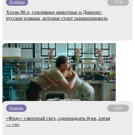
Подборки
25.09
Хтонь 90-х, говорящие животные и Диккенс:
русские романы, которые стоит экранизировать
Рецензии
14.03
«Фрау»: смертный грех, одиннадцать букв, пятая
— «о»