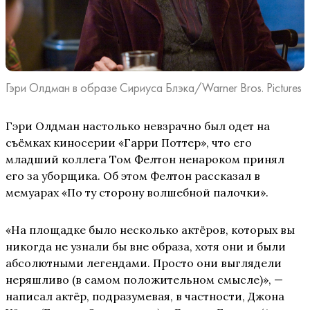
Гэри Олдман в образе Сириуса Блэка/Warner Bros. Pictures
Гэри Олдман настолько невзрачно был одет на
съёмках киносерии «Гарри Поттер», что его
младший коллега Том Фелтон ненароком принял
его за уборщика. Об этом Фелтон рассказал в
мемуарах «По ту сторону волшебной палочки».
«На площадке было несколько актёров, которых вы
никогда не узнали бы вне образа, хотя они и были
абсолютными легендами. Просто они выглядели
неряшливо (в самом положительном смысле)», —
написал актёр, подразумевая, в частности, Джона