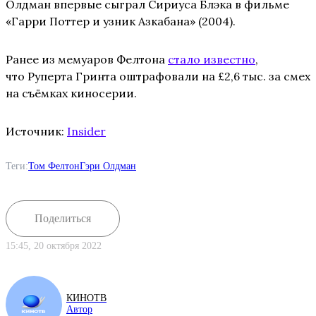
Олдман впервые сыграл Сириуса Блэка в фильме
«Гарри Поттер и узник Азкабана» (2004).
Ранее из мемуаров Фелтона
стало известно
,
что Руперта Гринта оштрафовали на £2,6 тыс. за смех
на съёмках киносерии.
Источник:
Insider
Теги:
Том Фелтон
Гэри Олдман
Поделиться
15:45, 20 октября 2022
КИНОТВ
Автор