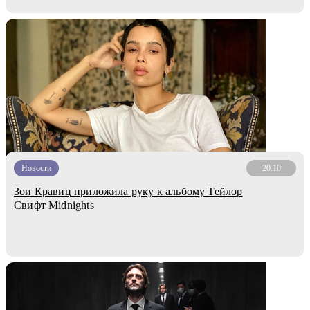
Новости
20.10
Зои Кравиц приложила руку к альбому Тейлор
Свифт Midnights