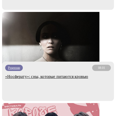
Рецензии
08.01
«Носферату»: сны, которые питаются кровью