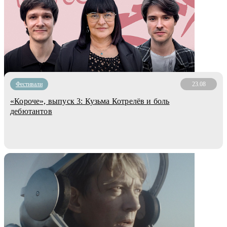
Фестивали
23.08
«Короче», выпуск 3: Кузьма Котрелёв и боль
дебютантов