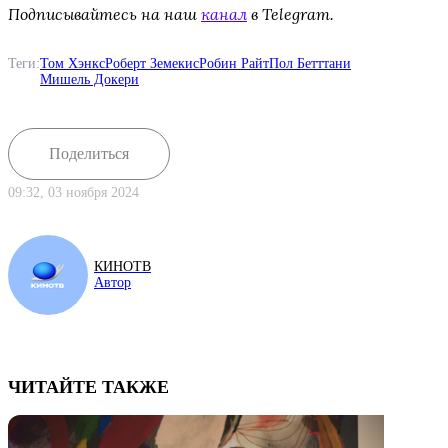
Подписывайтесь на наш
канал
в Telegram.
Теги:
Том Хэнкс
Роберт Земекис
Робин Райт
Пол Бетттани
Мишель Докери
Поделиться
09:32, 03 ноября 2024
КИНОТВ
Автор
ЧИТАЙТЕ ТАКЖЕ