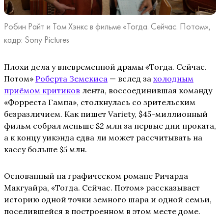
Робин Райт и Том Хэнкс в фильме «Тогда. Сейчас. Потом»,
кадр: Sony Pictures
Плохи дела у вневременной драмы «Тогда. Сейчас.
Потом»
Роберта Земекиса
— вслед за
холодным
приёмом критиков
лента, воссоединившая команду
«Форреста Гампа», столкнулась со зрительским
безразличием. Как пишет Variety, $45-миллионный
фильм собрал меньше $2 млн за первые дни проката,
а к концу уикэнда едва ли может рассчитывать на
кассу больше $5 млн.
Основанный на графическом романе Ричарда
Макгуайра, «Тогда. Сейчас. Потом» рассказывает
историю одной точки земного шара и одной семьи,
поселившейся в построенном в этом месте доме.