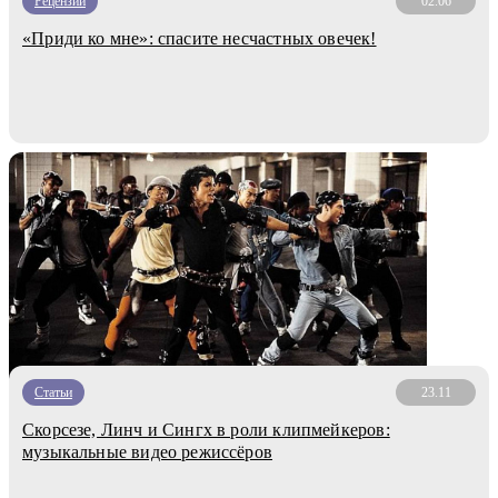
Рецензии
02.06
«Приди ко мне»: спасите несчастных овечек!
Статьи
23.11
Скорсезе, Линч и Сингх в роли клипмейкеров:
музыкальные видео режиссёров