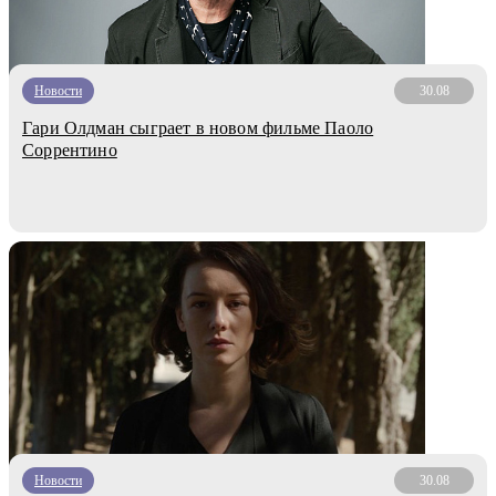
Новости
30.08
Гари Олдман сыграет в новом фильме Паоло
Соррентино
Новости
30.08