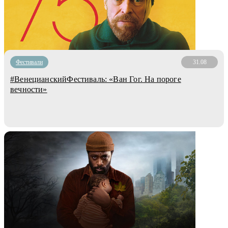
Фестивали
31.08
#ВенецианскийФестиваль: «Ван Гог. На пороге
вечности»