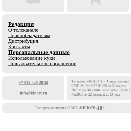
Редакция
О телеканале
Правообладателям
Дистрибуция
Контакты
Персональные данные
Использование куки
Пользовательское соглашение
Телеканал «КИНОТВ». Свидетельство
+7 812 320 20 50
СМИ Эл №ФС77-61629 от 30 апреля
2015 года Лицензия на вещание Серия 
info@kinotv.ru
№22953 от 22 февраля 2013 года
18+
Все права защищены © 2026
«КИНОТВ»