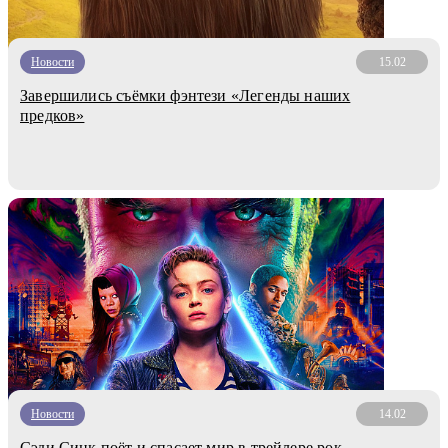
Новости
15.02
Завершились съёмки фэнтези «Легенды наших
предков»
Новости
14.02
Сэди Синк поёт и спасает мир в трейлере рок-