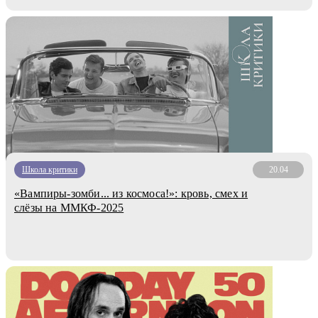
Школа критики
20.04
«Вампиры-зомби... из космоса!»: кровь, смех и
слёзы на ММКФ-2025