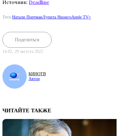
Источник:
Deadline
Теги:
Натали Портман
Лупита Нионго
Apple TV+
Поделиться
14:02, 29 августа 2022
КИНОТВ
Автор
ЧИТАЙТЕ ТАКЖЕ