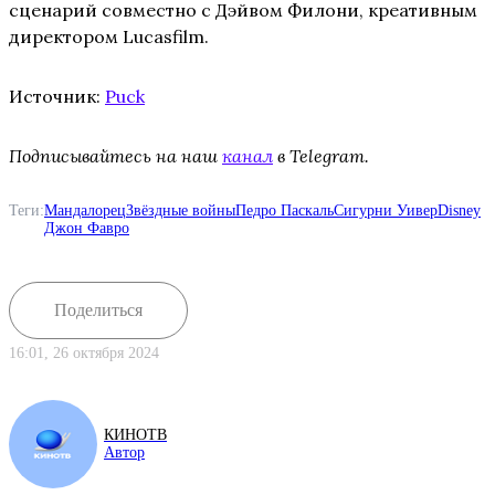
сценарий совместно с Дэйвом Филони, креативным
директором Lucasfilm.
Источник:
Puck
Подписывайтесь на наш
канал
в Telegram.
Теги:
Мандалорец
Звёздные войны
Педро Паскаль
Сигурни Уивер
Disney
Джон Фавро
Поделиться
16:01, 26 октября 2024
КИНОТВ
Автор