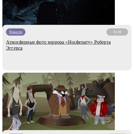
Новости
05.09
Атмосферные фото хоррора «Носферату» Роберта
Эггерса