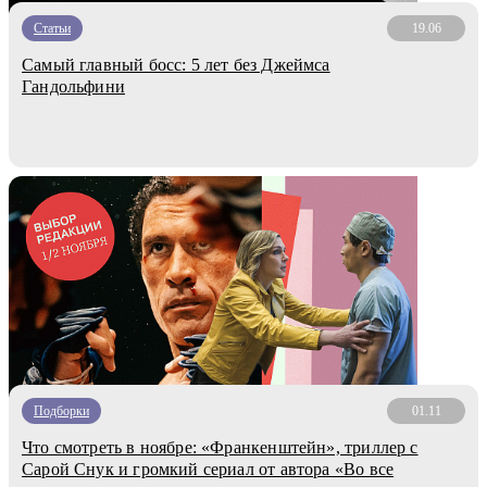
Статьи
19.06
Самый главный босс: 5 лет без Джеймса
Гандольфини
Подборки
01.11
Что смотреть в ноябре: «Франкенштейн», триллер с
Сарой Снук и громкий сериал от автора «Во все