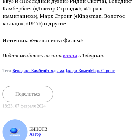
Еву» и «Последней дуэли» Ридли Скотта), Бенедикт
Камбербэтч («Доктор Стрэндж», «Игра в
иммитацию»), Марк Стронг («Kingsman. Золотое
кольцо», «1917») и другие.
Источник: «Экспонента Фильм»
Подписывайтесь на наш
канал
в Telegram.
Теги:
Бенедикт Камбербэтч
драма
Джоди Комер
Марк Стронг
Поделиться
18:23, 07 февраля 2024
КИНОТВ
Автор