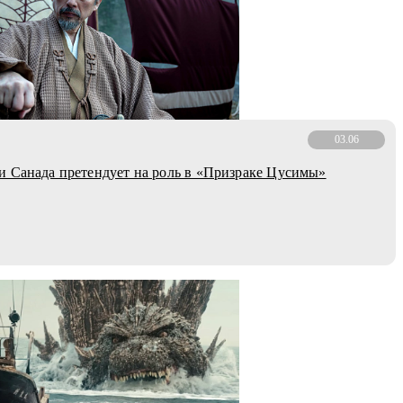
03.06
 Санада претендует на роль в «Призраке Цусимы»