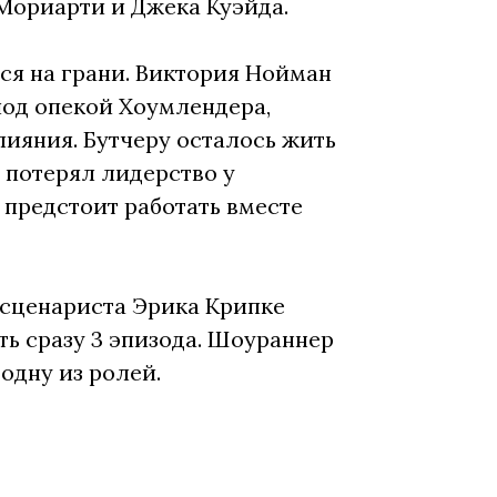
Мориарти и Джека Куэйда.
ся на грани. Виктория Нойман
под опекой Хоумлендера,
лияния. Бутчеру осталось жить
н потерял лидерство у
 предстоит работать вместе
 сценариста Эрика Крипке
ть сразу 3 эпизода. Шоураннер
одну из ролей.