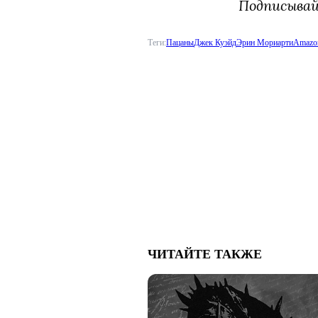
Подписыва
Теги:
Пацаны
Джек Куэйд
Эрин Мориарти
Amazon
ЧИТАЙТЕ ТАКЖЕ