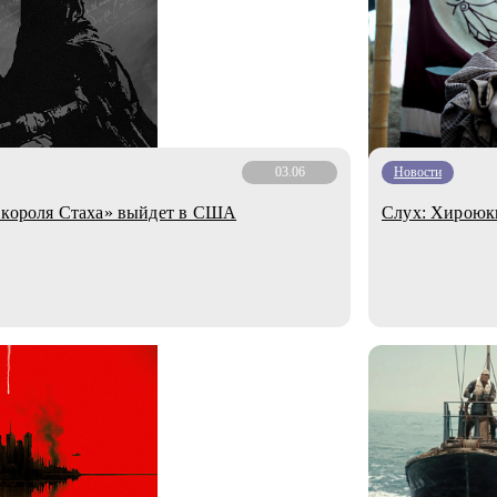
03.06
Новости
а короля Стаха» выйдет в США
Слух: Хироюки