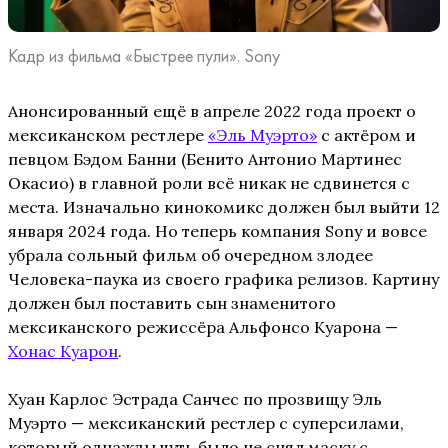
Кадр из фильма «Быстрее пули». Sony
Анонсированный ещё в апреле 2022 года проект о
мексиканском рестлере
«Эль Муэрто»
с актёром и
певцом Бэдом Банни (Бенито Антонио Мартинес
Окасио) в главной роли всё никак не сдвинется с
места. Изначально кинокомикс должен был выйти 12
января 2024 года. Но теперь компания Sony и вовсе
убрала сольный фильм об очередном злодее
Человека-паука из своего графика релизов. Картину
должен был поставить сын знаменитого
мексиканского режиссёра Альфонсо Куарона —
Хонас Куарон
.
Хуан Карлос Эстрада Санчес по прозвищу Эль
Муэрто — мексиканский рестлер с суперсилами,
который однажды чуть было не снял маску с