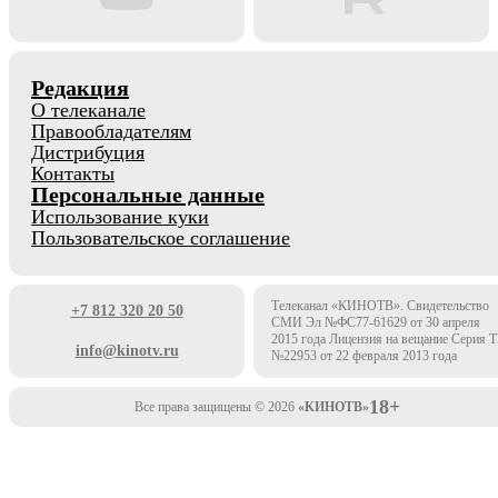
Редакция
О телеканале
Правообладателям
Дистрибуция
Контакты
Персональные данные
Использование куки
Пользовательское соглашение
Телеканал «КИНОТВ». Свидетельство
+7 812 320 20 50
СМИ Эл №ФС77-61629 от 30 апреля
2015 года Лицензия на вещание Серия 
info@kinotv.ru
№22953 от 22 февраля 2013 года
18+
Все права защищены © 2026
«КИНОТВ»