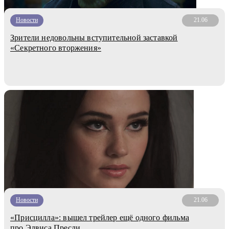
Новости
21.06
Зрители недовольны вступительной заставкой
«Секретного вторжения»
Новости
21.06
«Присцилла»: вышел трейлер ещё одного фильма
про Элвиса Пресли