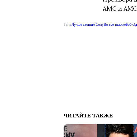
AMC и AMC
Теги:
Лучше звоните Солу
Во все тяжкие
Боб Од
ЧИТАЙТЕ ТАКЖЕ