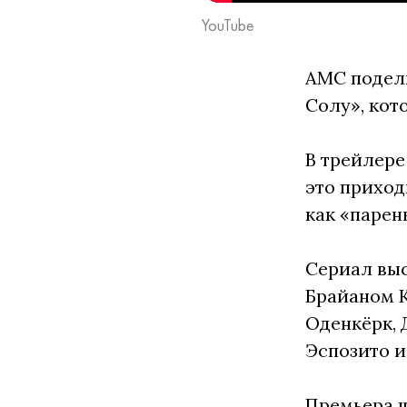
YouTube
AMC подели
Солу», кот
В трейлере
это приход
как «парен
Сериал выс
Брайаном К
Оденкёрк, 
Эспозито и
Премьера ш