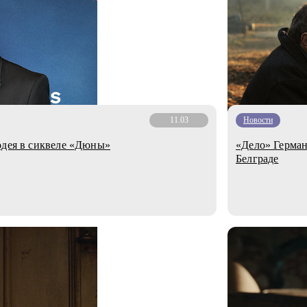
11.03
Новости
одея в сиквеле «Дюны»
«Дело» Герман
Белграде