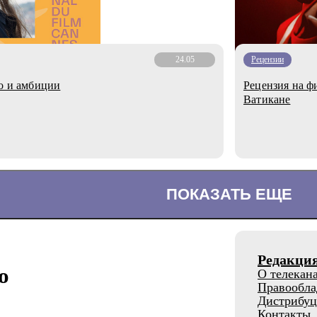
24.05
Рецензии
то и амбиции
Рецензия на ф
Ватикане
ПОКАЗАТЬ ЕЩЕ
Редакци
о
О телекан
Правообла
Дистрибуц
Контакты