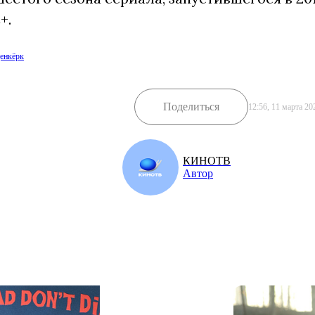
+.
енкёрк
Поделиться
12:56, 11 марта 20
КИНОТВ
Автор