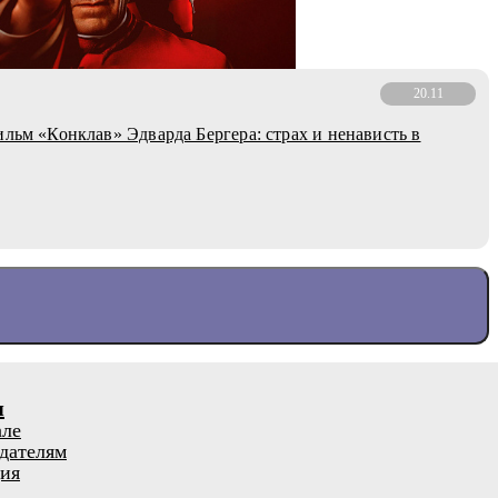
20.11
ильм «Конклав» Эдварда Бергера: страх и ненависть в
я
але
дателям
ия