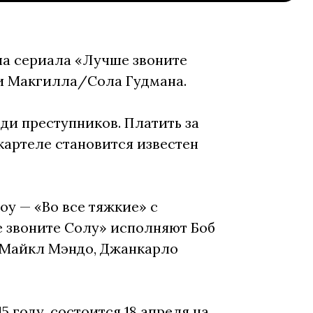
а сериала «Лучше звоните
и Макгилла/Сола Гудмана.
еди преступников. Платить за
картеле становится известен
у — «Во все тяжкие» с
 звоните Солу» исполняют Боб
, Майкл Мэндо, Джанкарло
 году, состоится 18 апреля на