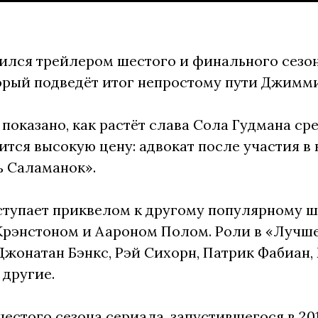
лся трейлером шестого и финального сезон
орый подведёт итог непростому пути Джимм
 показано, как растёт слава Сола Гудмана ср
ится высокую цену: адвокат после участия в 
ь Саламанок».
тупает приквелом к другому популярному шо
рэнстоном и Аароном Полом. Роли в «Лучше
Джонатан Бэнкс, Рэй Сихорн, Патрик Фабиан
 другие.
естого сезона сериала, запустившегося в 2015