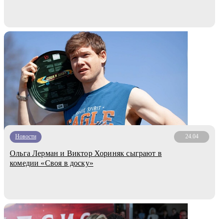
Новости
24.04
Ольга Лерман и Виктор Хориняк сыграют в
комедии «Своя в доску»