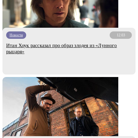
Новости
12.03
Итан Хоук рассказал про образ злодея из «Лунного
рыцаря»