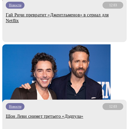
Новости
12.03
Гай Ричи превратит «Джентльменов» в сериал для
Netflix
Новости
12.03
Шон Леви снимет третьего «Дэдпула»