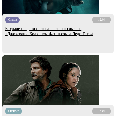
Статьи
12.04
Безумие на двоих: что известно о сиквеле
«Джокера» с Хоакином Фениксом и Леди Гагой
Cпойлер
15.04