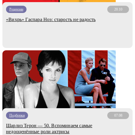
Рецензии
20.10
«Вихрь» Гаспара Ноэ: старость не радость
Подборки
07.08
Шарлиз Терон — 50. Вспоминаем самые
недооценённые роли актрисы