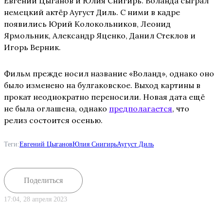
Евгений Цыганов и Юлия Снигирь. Воланда сыграл
немецкий актёр Аугуст Диль. С ними в кадре
появились Юрий Колокольников, Леонид
Ярмольник, Александр Яценко, Данил Стеклов и
Игорь Верник.
Фильм прежде носил название «Воланд», однако оно
было изменено на булгаковское. Выход картины в
прокат неоднократно переносили. Новая дата ещё
не была оглашена, однако
предполагается
, что
релиз состоится осенью.
Теги:
Евгений Цыганов
Юлия Снигирь
Аугуст Диль
Поделиться
17:04, 28 апреля 2023