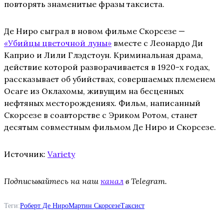
повторять знаменитые фразы таксиста.
Де Ниро сыграл в новом фильме Скорсезе —
«
Убийцы цветочной луны
»
вместе с Леонардо Ди
Каприо и Лили Глэдстоун. Криминальная драма,
действие которой разворачивается в 1920-х годах,
рассказывает об убийствах, совершаемых племенем
Осаге из Оклахомы, живущим на бесценных
нефтяных месторождениях. Фильм, написанный
Скорсезе в соавторстве с Эриком Ротом, станет
десятым совместным фильмом Де Ниро и Скорсезе.
Источник:
Variety
Подписывайтесь на наш
канал
в Telegram.
Теги:
Роберт Де Ниро
Мартин Скорсезе
Таксист