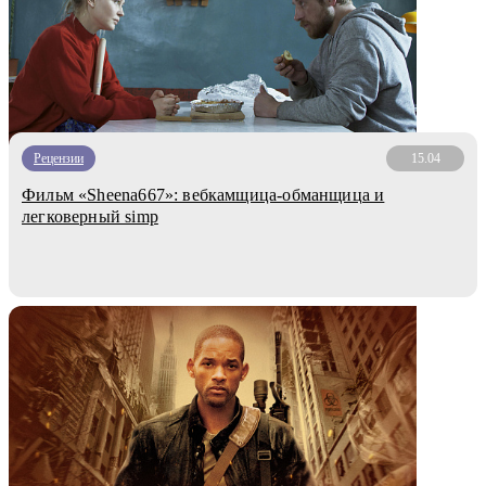
Рецензии
15.04
Фильм «Sheena667»: вебкамщица-обманщица и
легковерный simp