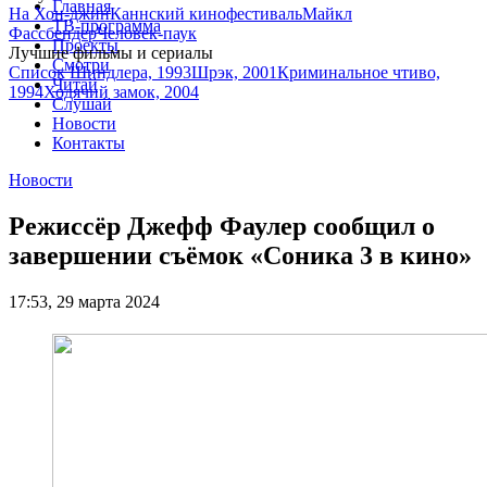
Главная
На Хон-джин
Каннский кинофестиваль
Майкл
ТВ-программа
Фассбендер
Человек-паук
Проекты
Лучшие фильмы и сериалы
Смотри
Список Шиндлера, 1993
Шрэк, 2001
Криминальное чтиво,
Читай
1994
Ходячий замок, 2004
Слушай
Новости
Контакты
Новости
Режиссёр Джефф Фаулер сообщил о
завершении съёмок «Соника 3 в кино»
17:53, 29 марта 2024