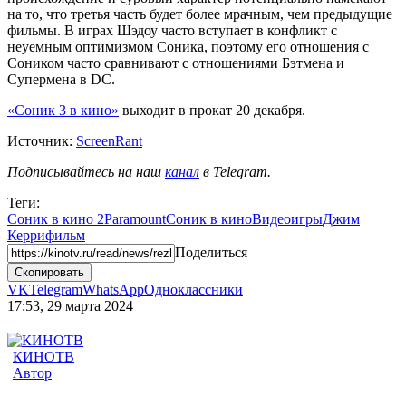
на то, что третья часть будет более мрачным, чем предыдущие
фильмы. В играх Шэдоу часто вступает в конфликт с
неуемным оптимизмом Соника, поэтому его отношения с
Соником часто сравнивают с отношениями Бэтмена и
Супермена в DC.
«Соник 3 в кино»
выходит в прокат 20 декабря.
Источник:
ScreenRant
Подписывайтесь на наш
канал
в Telegram.
Теги:
Соник в кино 2
Paramount
Соник в кино
Видеоигры
Джим
Керри
фильм
Поделиться
Скопировать
VK
Telegram
WhatsApp
Одноклассники
17:53, 29 марта 2024
КИНОТВ
Автор