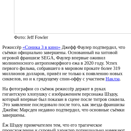
Фото: Jeff Fowler
Режиссёр
«Соника 3 в кино»
Джефф Фаулер подтвердил, что
съёмки официально завершены. Основанный на хитовой
игровой франшизе SEGA, Фаулер впервые оживил
молниеносного антропоморфного ежа в 2020 году. Успех
первого фильма, собравшего в мировом прокате более 319
миллионов долларов, привёл не только к появлению новых
сиквелов, но и к грядущему спин-оффу с участием
Наклза
.
На фотографии со съёмок режиссёр держит в руках
гигантскую хлопушку с изображением персонажа Шэдоу,
который впервые был показан в сцене после титров сиквела.
Это заявление последовало после того, как звезда франшизы
Джеймс Марсден недавно подтвердил, что основные съёмки
завершены.
Ёж Шэдоу примечателен тем, что его трагическое
происхождение и суровый характер потенциально намекают