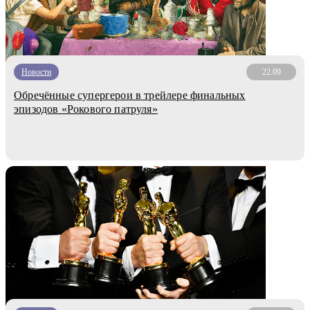
Новости
22.09
Обречённые супергерои в трейлере финальных
эпизодов «Рокового патруля»