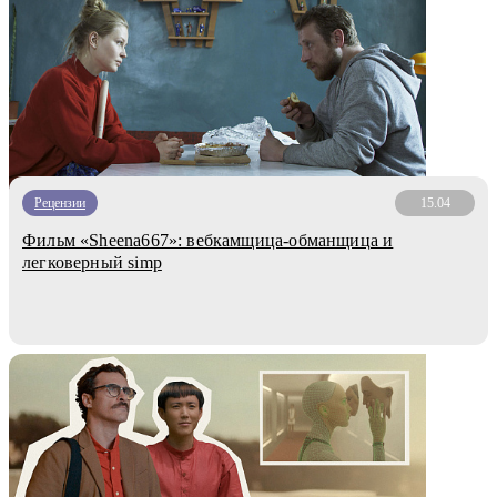
Рецензии
15.04
Фильм «Sheena667»: вебкамщица-обманщица и
легковерный simp