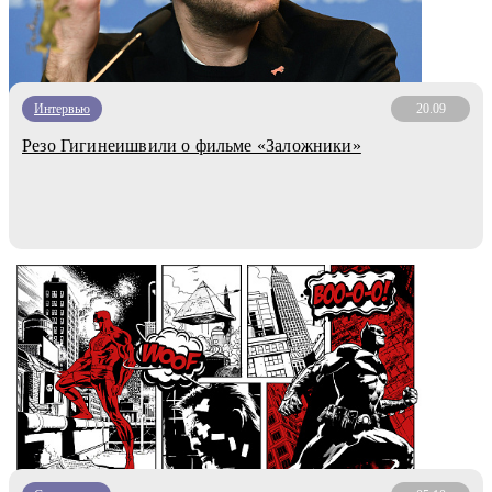
Интервью
20.09
Резо Гигинеишвили о фильме «Заложники»