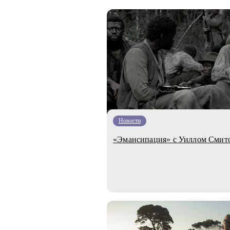
Новости
«Эмансипация» с Уиллом Смитом