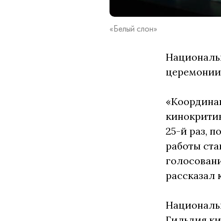
«Белый слон»
Национальн
церемонии 
«Координац
кинокритик
25-й раз, 
работы ста
голосовани
рассказал 
Национальн
Гильдия ки