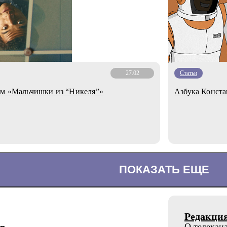
27.02
Статьи
ьм «Мальчишки из “Никеля”»
Азбука Конста
ПОКАЗАТЬ ЕЩЕ
Редакци
О телекан