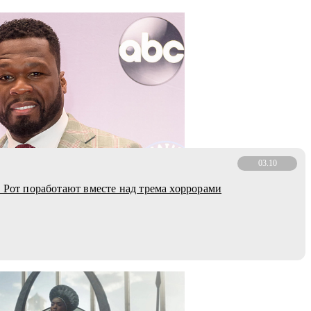
03.10
й Рот поработают вместе над трема хоррорами