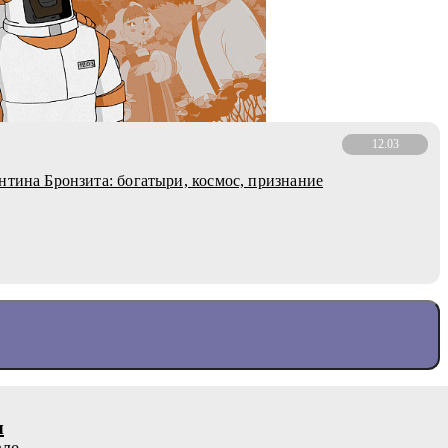
12.03
нтина Бронзита: богатыри, космос, признание
я
але