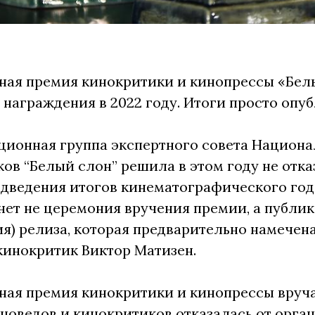
ая премия кинокритики и кинопрессы «Белы
награждения в 2022 году. Итоги просто опуб
ионная группа экспертного совета Национа
ов “Белый слон” решила в этом году не отка
подведения итогов кинематографического год
нет не церемония вручения премии, а публик
я) релиза, которая предварительно намечена н
кинокритик Виктор Матизен.
ая премия кинокритики и кинопрессы вручает
новедов и кинокритиков отказалась от орга