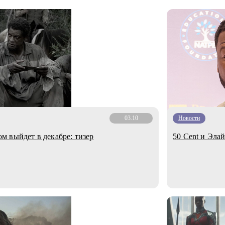
03.10
Новости
 выйдет в декабре: тизер
50 Cent и Эла