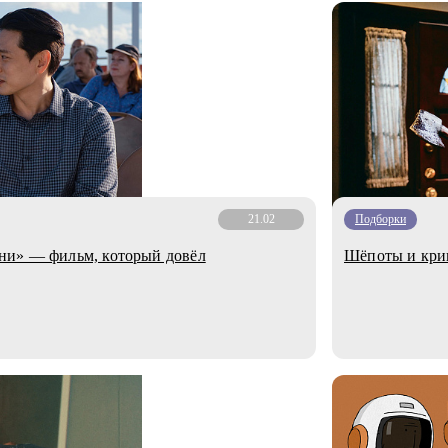
21.02
Подборки
ни» — фильм, который довёл
Шёпоты и крик