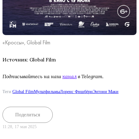
«Кроссы», Global Film
Источник: Global Film
Подписывайтесь на наш
канал
в Telegram.
Теги:
Global Film
Мультфильмы
Лоренс Фишбёрн
Энтони Маки
Поделиться
11:28, 17 мая 2025