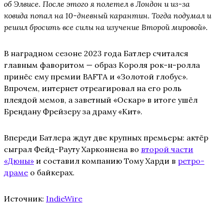
об Элвисе. После этого я полетел в Лондон и из-за
ковида попал на 10-дневный карантин. Тогда подумал и
решил бросить все силы на изучение Второй мировой».
В наградном сезоне 2023 года Батлер считался
главным фаворитом — образ Короля рок-н-ролла
принёс ему премии BAFTA и «Золотой глобус».
Впрочем, интернет отреагировал на его роль
плеядой мемов, а заветный «Оскар» в итоге ушёл
Брендану Фрейзеру за драму «Кит».
Впереди Батлера ждут две крупных премьеры: актёр
сыграл Фейд-Рауту Харконнена во
второй части
«Дюны»
и составил компанию Тому Харди в
ретро-
драме
о байкерах.
Источник:
IndieWire