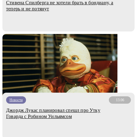
Стивена Спилберга не хотели брать в бондиану, а
теперь и не потянут
Новости
13.06
Джордж Лукас планировал спешл про Утку
Говарда с Робином Уильямсом