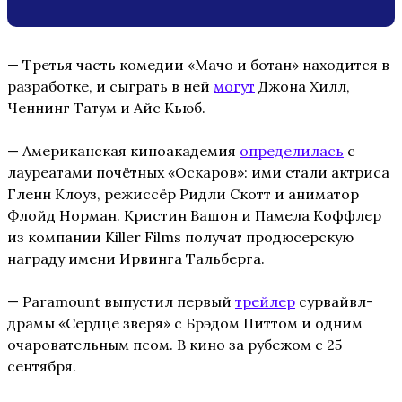
— Третья часть комедии «Мачо и ботан» находится в
разработке, и сыграть в ней
могут
Джона Хилл,
Ченнинг Татум и Айс Кьюб.
— Американская киноакадемия
определилась
с
лауреатами почётных «Оскаров»: ими стали актриса
Гленн Клоуз, режиссёр Ридли Скотт и аниматор
Флойд Норман. Кристин Вашон и Памела Коффлер
из компании Killer Films получат продюсерскую
награду имени Ирвинга Тальберга.
— Paramount выпустил первый
трейлер
сурвайвл-
драмы «Сердце зверя» с Брэдом Питтом и одним
очаровательным псом. В кино за рубежом с 25
сентября.