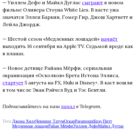
— Уиллем Дефо и Майкл Дуглас
сыграют
в новом
фильме Оливера Стоуна White Lies. В касте ужа
значатся Эллен Баркин, Гомер Гир, Джош Хартнетт и
Лейла Джордж.
— Шестой сезон «Медленных лошадей»
начнёт
выходить 16 сентября на Apple TV. Седьмой вроде как
в планах.
— Новое детище Райана Мёрфи, сериальная
экранизация «Осколков» Брета Истона Эллиса,
стартует
5 августа на FX, Hulu и Disney+. В каст вошли
в том числе Эван Рэйчел Вуд и Уэс Бентли.
Подписывайтесь на наш
канал
в Telegram.
Теги:
Джона Хилл
Ченнинг Татум
Оскар
Paramount
Брэд Питт
Медленные лошади
Райан Мёрфи
Уиллем Дефо
Майкл Дуглас