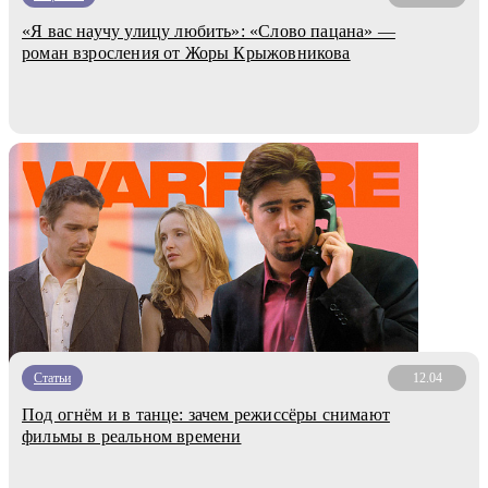
«Я вас научу улицу любить»: «Слово пацана» —
роман взросления от Жоры Крыжовникова
Статьи
12.04
Под огнём и в танце: зачем режиссёры снимают
фильмы в реальном времени