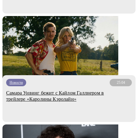
Новости
25.04
Самара Уивинг бежит с Кайлом Галлнером в
трейлере «Каролины Кэролайн»