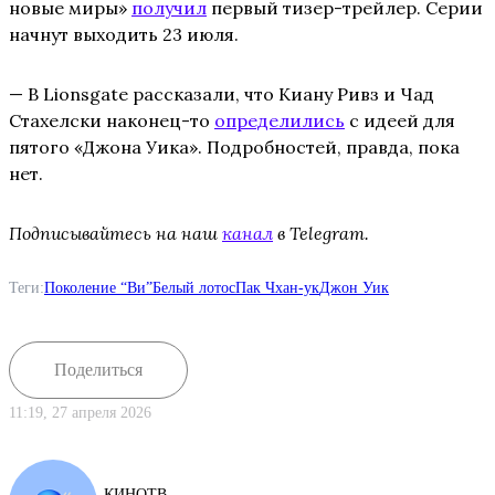
новые миры»
получил
первый тизер-трейлер. Серии
начнут выходить 23 июля.
— В Lionsgate рассказали, что Киану Ривз и Чад
Стахелски наконец-то
определились
с идеей для
пятого «Джона Уика». Подробностей, правда, пока
нет.
Подписывайтесь на наш
канал
в Telegram.
Теги:
Поколение “Ви”
Белый лотос
Пак Чхан-ук
Джон Уик
Поделиться
11:19, 27 апреля 2026
КИНОТВ