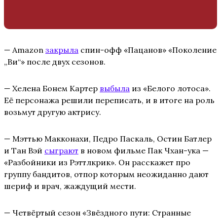
— Amazon
закрыла
спин-офф «Пацанов» «Поколение
„Ви“» после двух сезонов.
— Хелена Бонем Картер
выбыла
из «Белого лотоса».
Её персонажа решили переписать, и в итоге на роль
возьмут другую актрису.
— Мэттью Макконахи, Педро Паскаль, Остин Батлер
и Тан Вэй
сыграют
в новом фильме Пак Чхан-ука —
«Разбойники из Рэттлкрик». Он расскажет про
группу бандитов, отпор которым неожиданно дают
шериф и врач, жаждущий мести.
— Четвёртый сезон «Звёздного пути: Странные