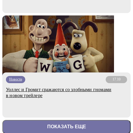
Новости
17.10
Уоллес и Громит сражаются со злобными гномами
в новом трейлере
ПОКАЗАТЬ ЕЩЕ