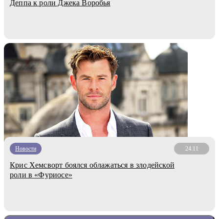
Деппа к роли Джека Воробья
Новости
24.11
Крис Хемсворт боялся облажаться в злодейской
роли в «Фуриосе»