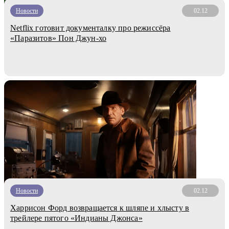
Новости
02.12
Netflix готовит документалку про режиссёра
«Паразитов» Пон Джун-хо
Новости
02.12
Харрисон Форд возвращается к шляпе и хлысту в
трейлере пятого «Индианы Джонса»