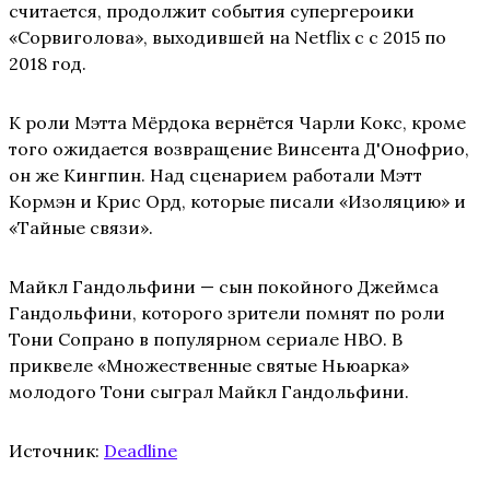
считается, продолжит события супергероики
«Сорвиголова», выходившей на Netflix с с 2015 по
2018 год.
К роли Мэтта Мёрдока вернётся Чарли Кокс, кроме
того ожидается возвращение Винсента Д'Онофрио,
он же Кингпин. Над сценарием работали Мэтт
Кормэн и Крис Орд, которые писали «Изоляцию» и
«Тайные связи».
Майкл Гандольфини — сын покойного Джеймса
Гандольфини, которого зрители помнят по роли
Тони Сопрано в популярном сериале HBO. В
приквеле «Множественные святые Ньюарка»
молодого Тони сыграл Майкл Гандольфини.
Источник:
Deadline