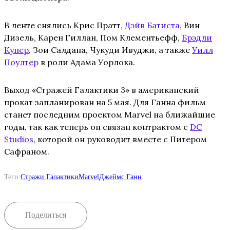
В ленте снялись Крис Пратт,
Дэйв Батиста
, Вин
Дизель, Карен Гиллан, Пом Клементьефф,
Брэдли
Купер
, Зои Салдана, Чукуди Ивуджи, а также
Уилл
Поултер
в роли Адама Уорлока.
Выход «Стражей Галактики 3» в американский
прокат запланирован на 5 мая. Для Ганна фильм
станет последним проектом Marvel на ближайшие
годы, так как теперь он связан контрактом с
DC
Studios
, которой он руководит вместе с Питером
Сафраном.
Теги:
Стражи Галактики
Marvel
Джеймс Ганн
Поделиться