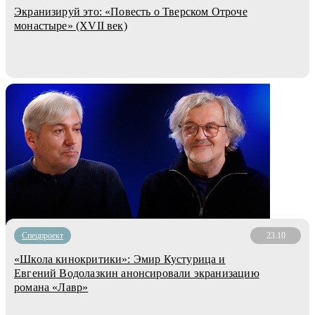
Экранизируй это: «Повесть о Тверском Отроче
монастыре» (XVII век)
Спецпроект
23.10
«Школа кинокритики»: Эмир Кустурица и
Евгений Водолазкин анонсировали экранизацию
романа «Лавр»