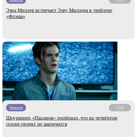
Эзра Миллер встречает Эзру Миллера в трейлере
«Флэша»
Новости
13.02
Шоураннер «Пацанов» пообещал, что на четвёртом
сезоне проект не закончится